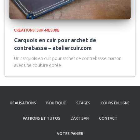
CRÉATIONS
SUR-MESURE
Carquois en cuir pour archet de
contrebasse – ateliercuir.com
Un carquois en cuir pour archet de contrebasse marron
avec une couture dorée
RÉALISATIONS
BOUTIQUE
STAGES
COURS EN LIGNE
PATRONS ET TUTOS
L’ARTISAN
CONTACT
VOTRE PANIER