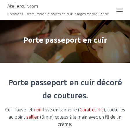
Ateliercuir.com
Créations - Restauration d'objets en cuir - Stages maroquinerie
O
U
V
R
I
Porte passeport en cuir
R
/
F
E
R
M
E
Porte passeport en cuir décoré
R
L
A
de coutures.
N
A
V
Cuir fauve et
noir
lissé en tannerie (
Garat et fils
), coutures
I
au point
sellier
(3mm) cousus à la main avec un fil de lin
G
crème.
A