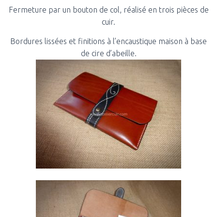
T
Fermeture par un bouton de col, réalisé en trois pièces de
I
O
cuir.
N
Bordures lissées et finitions à l’encaustique maison à base
de cire d’abeille.